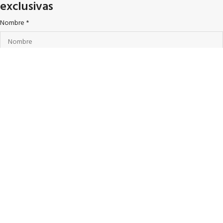
exclusivas
Nombre
*
Apellido
*
Cedula de ciudadanía
*
Número de contacto
*
de Ciudad Correo