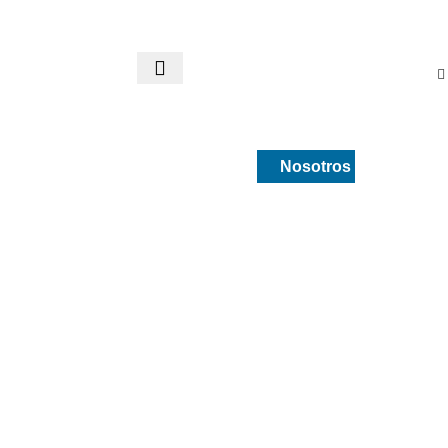
ca
Drogueria y medicamentos
Nosotros