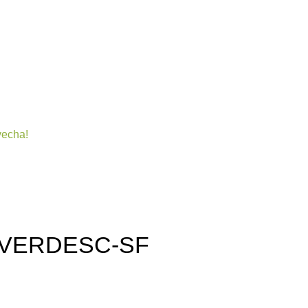
Bienestar y nutrición
Cuidado del bebe
Dermocosmeti
vecha!
 VERDESC-SF