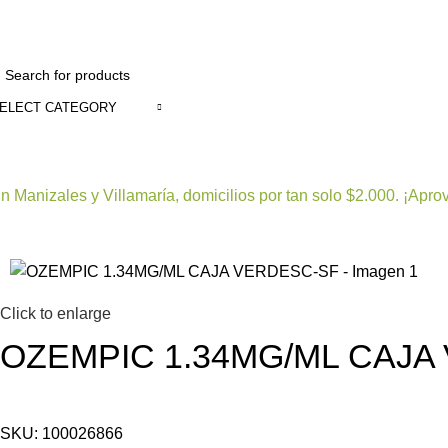
ELECT CATEGORY
Todas las categorías
Alimentos y bebidas
Belleza
n Manizales y Villamaría, domicilios por tan solo $2.000. ¡Apro
Click to enlarge
OZEMPIC 1.34MG/ML CAJA
SKU:
100026866