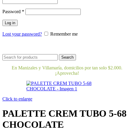
Obligatorio
Password
*
Log in
Lost your password?
Remember me
Bienestar y nutrición
Cuidado del bebe
Dermocosmeti
Search
En Manizales y Villamaría, domicilios por tan solo $2.000.
¡Aprovecha!
Click to enlarge
PALETTE CREM TUBO 5-68
CHOCOLATE