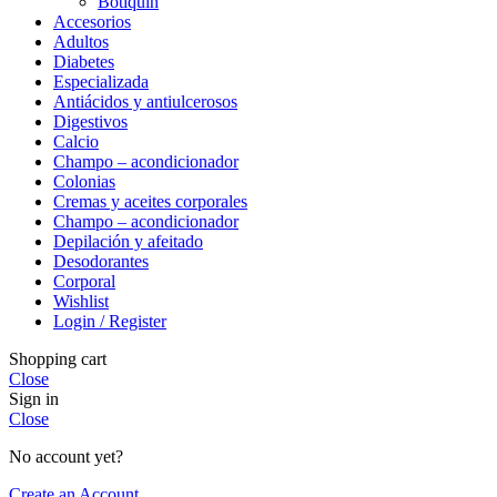
Botiquin
Accesorios
Adultos
Diabetes
Especializada
Antiácidos y antiulcerosos
Digestivos
Calcio
Champo – acondicionador
Colonias
Cremas y aceites corporales
Champo – acondicionador
Depilación y afeitado
Desodorantes
Corporal
Wishlist
Login / Register
Shopping cart
Close
Sign in
Close
No account yet?
Create an Account