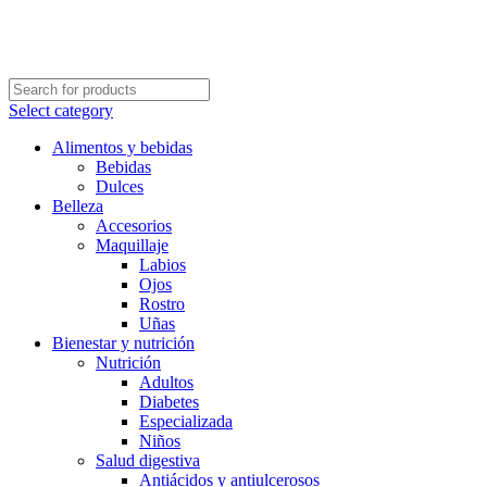
Select category
Alimentos y bebidas
Bebidas
Dulces
Belleza
Accesorios
Maquillaje
Labios
Ojos
Rostro
Uñas
Bienestar y nutrición
Nutrición
Adultos
Diabetes
Especializada
Niños
Salud digestiva
Antiácidos y antiulcerosos