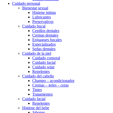
Cuidado personal
Bienestar sexual
Higiene intima
Lubricantes
Preservativos
Cuidado bucal
Cepillos dentales
Cremas dentales
Enjuagues bucales
Especializados
Sedas dentales
Cuidado de la piel
Cuidado corporal
Cuidado facial
Cuidado solar
Repelentes
Cuidado del cabello
Champo – acondicionador
Cremas – geles – ceras
Tintes
Tratamientos
Cuidado facial
Repelentes
Higiene del bebe
Jabones