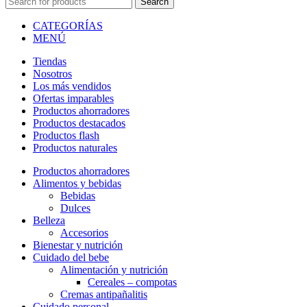
Search
CATEGORÍAS
MENÚ
Tiendas
Nosotros
Los más vendidos
Ofertas imparables
Productos ahorradores
Productos destacados
Productos flash
Productos naturales
Productos ahorradores
Alimentos y bebidas
Bebidas
Dulces
Belleza
Accesorios
Bienestar y nutrición
Cuidado del bebe
Alimentación y nutrición
Cereales – compotas
Cremas antipañalitis
Cuidado personal