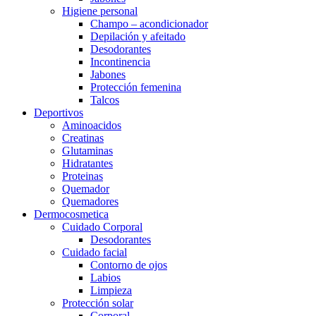
Higiene personal
Champo – acondicionador
Depilación y afeitado
Desodorantes
Incontinencia
Jabones
Protección femenina
Talcos
Deportivos
Aminoacidos
Creatinas
Glutaminas
Hidratantes
Proteinas
Quemador
Quemadores
Dermocosmetica
Cuidado Corporal
Desodorantes
Cuidado facial
Contorno de ojos
Labios
Limpieza
Protección solar
Corporal