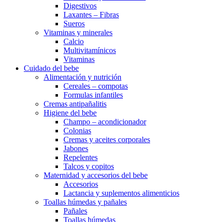
Digestivos
Laxantes – Fibras
Sueros
Vitaminas y minerales
Calcio
Multivitamínicos
Vitaminas
Cuidado del bebe
Alimentación y nutrición
Cereales – compotas
Formulas infantiles
Cremas antipañalitis
Higiene del bebe
Champo – acondicionador
Colonias
Cremas y aceites corporales
Jabones
Repelentes
Talcos y copitos
Maternidad y accesorios del bebe
Accesorios
Lactancia y suplementos alimenticios
Toallas húmedas y pañales
Pañales
Toallas húmedas