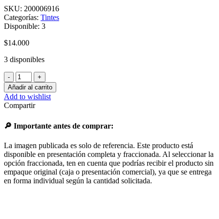
SKU:
200006916
Categorías:
Tintes
Disponible:
3
$
14.000
3 disponibles
PALETTE
CREM
Añadir al carrito
TUBO
Add to wishlist
5-
Compartir
68
CHOCOLATE
🔎 Importante antes de comprar:
cantidad
La imagen publicada es solo de referencia. Este producto está
disponible en presentación completa y fraccionada. Al seleccionar la
opción fraccionada, ten en cuenta que podrías recibir el producto sin
empaque original (caja o presentación comercial), ya que se entrega
en forma individual según la cantidad solicitada.