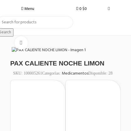
Menu
0
$
0
Search
Click to enlarge
PAX CALIENTE NOCHE LIMON
Medicamentos
SKU:
100005261
Categorías:
Disponible:
28