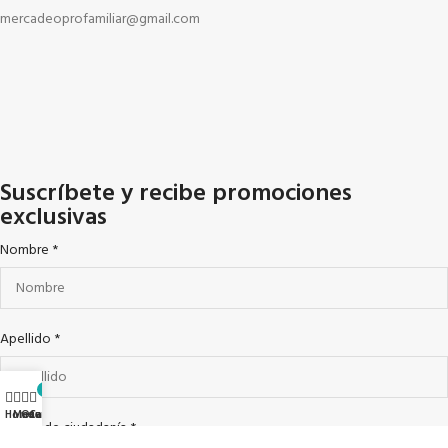
mercadeoprofamiliar@gmail.com
Suscríbete y recibe promociones
exclusivas
Nombre
*
Apellido
*
0
Home
Menu
Ofertas
Cart
Cedula de ciudadanía
*