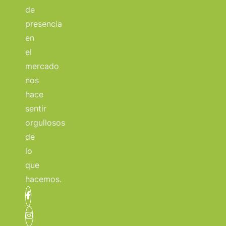
de
presencia
en
el
mercado
nos
hace
sentir
orgullosos
de
lo
que
hacemos.