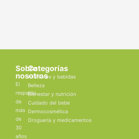
Sobre
Categorías
nosotros
Alimentos y bebidas
El
Belleza
respaldo
Bienestar y nutrición
de
Cuidado del bebe
más
Dermocosmética
de
Droguería y medicamentos
30
años