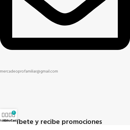
mercadeoprofamiliar@gmail.com
0
Suscríbete y recibe promociones
Home
Menu
Ofertas
Cart
exclusivas