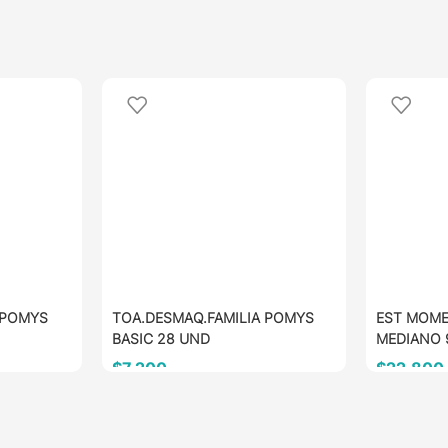
 POMYS
TOA.DESMAQ.FAMILIA POMYS
EST MOME
BASIC 28 UND
MEDIANO 
$
7.200
$
22.800
AÑADIR AL CARRITO
AÑADIR 