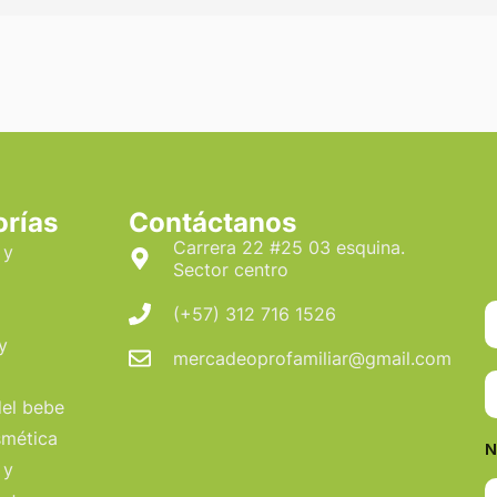
orías
Contáctanos
Carrera 22 #25 03 esquina.
 y
Sector centro
N
(+57) 312 716 1526
o
y
mercadeoprofamiliar@gmail.com
b
C
r
e
el bebe
e
d
*
mética
u
N
l
 y
a