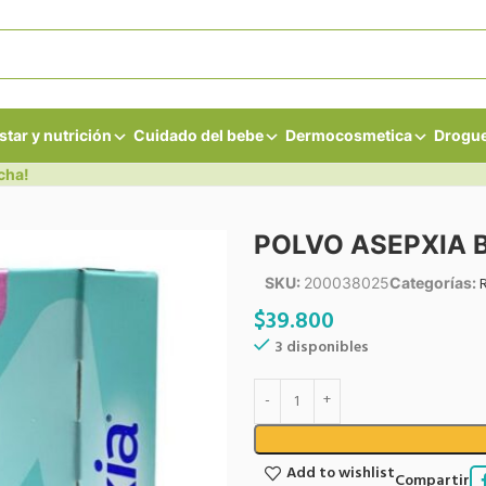
star y nutrición
Cuidado del bebe
Dermocosmetica
Drogue
cha!
POLVO ASEPXIA 
SKU:
200038025
Categorías:
$
39.800
3 disponibles
Add to wishlist
Compartir