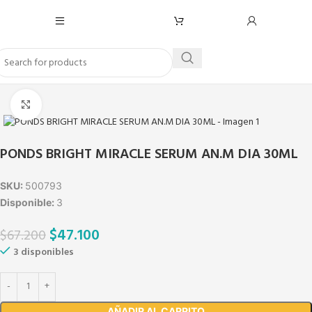
Click to enlarge
PONDS BRIGHT MIRACLE SERUM AN.M DIA 30ML
SKU:
500793
Disponible:
3
$
47.100
$
67.200
3 disponibles
AÑADIR AL CARRITO