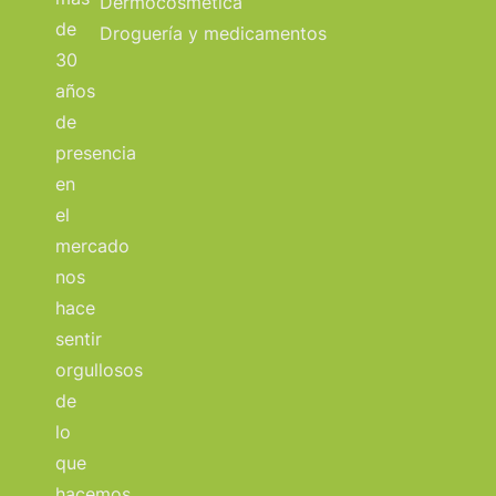
Dermocosmética
de
Droguería y medicamentos
30
años
de
presencia
en
el
mercado
nos
hace
sentir
orgullosos
de
lo
que
hacemos.