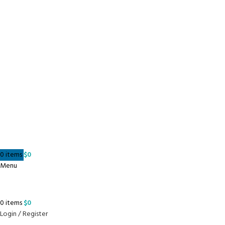
0
items
$
0
Menu
0
items
$
0
Login / Register