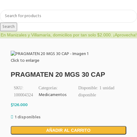
a
Bienestar y nutrición
Cuidado del bebe
Dermocosmetica
Search
En Manizales y Villamaría, domicilios por tan solo $2.000. ¡Aprovecha!
Click to enlarge
PRAGMATEN 20 MGS 30 CAP
SKU:
Categorías:
Disponible:
1
unidad
Medicamentos
100004324
disponible
$
126.000
1 disponibles
AÑADIR AL CARRITO