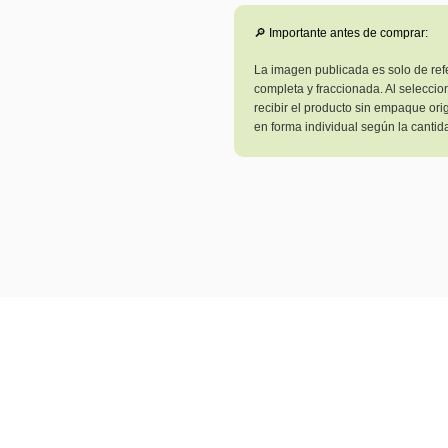
🔎 Importante antes de comprar:
La imagen publicada es solo de ref
completa y fraccionada. Al seleccio
recibir el producto sin empaque ori
en forma individual según la cantida