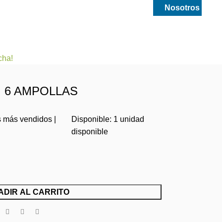
smetica
Drogueria y medicamentos
Nosotros
cha!
G 6 AMPOLLAS
s más vendidos
|
Disponible:
1
unidad
disponible
ADIR AL CARRITO
r