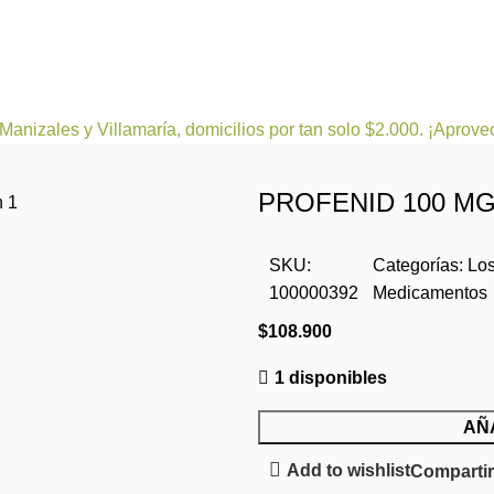
leza
Bienestar y nutrición
Cuidado del bebe
Dermoco
Manizales y Villamaría, domicilios por tan solo $2.000. ¡Aprove
PROFENID 100 M
SKU:
Categorías:
Lo
100000392
Medicamentos
$
108.900
1 disponibles
AÑ
Add to wishlist
Comparti