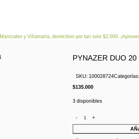
leza
Bienestar y nutrición
Cuidado del bebe
Dermoco
Manizales y Villamaría, domicilios por tan solo $2.000. ¡Aprove
PYNAZER DUO 20
SKU:
100028724
Categorías
$
135.000
3 disponibles
AÑ