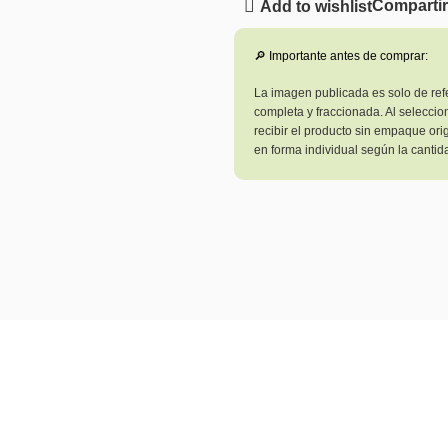
Comparti
Add to wishlist
🔎 Importante antes de comprar:
La imagen publicada es solo de ref
completa y fraccionada. Al seleccio
recibir el producto sin empaque ori
en forma individual según la cantida