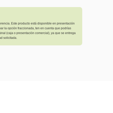
r
erencia. Este producto está disponible en presentación
nar la opción fraccionada, ten en cuenta que podrías
ginal (caja o presentación comercial), ya que se entrega
d solicitada.