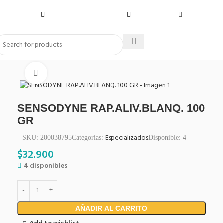
Click to enlarge
SENSODYNE RAP.ALIV.BLANQ. 100
GR
Especializados
SKU:
200038795
Categorías:
Disponible:
4
$
32.900
4 disponibles
AÑADIR AL CARRITO