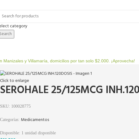
elect category
Search
Todas las categorías
Alimentos y bebidas
Belleza
Biene
n Manizales y Villamaría, domicilios por tan solo $2.000. ¡Aprovecha!
Click to enlarge
SEROHALE 25/125MCG INH.12
SKU:
100028775
Medicamentos
Categorías:
Disponible:
1
unidad disponible