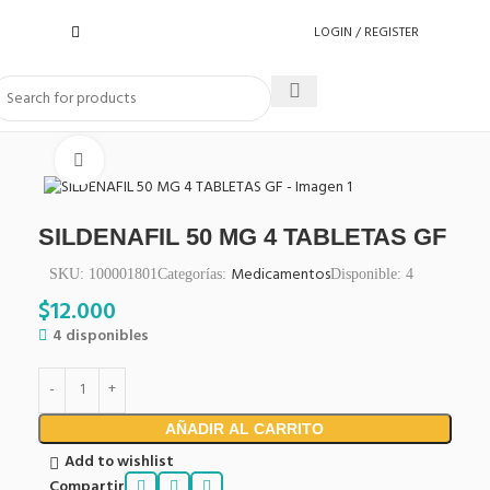
LOGIN / REGISTER
Click to enlarge
SILDENAFIL 50 MG 4 TABLETAS GF
Medicamentos
SKU:
100001801
Categorías:
Disponible:
4
$
12.000
4 disponibles
AÑADIR AL CARRITO
Add to wishlist
Compartir