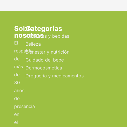
Sobre
Categorías
nosotros
Alimentos y bebidas
El
Belleza
respaldo
Bienestar y nutrición
de
Cuidado del bebe
más
Dermocosmética
de
Droguería y medicamentos
30
años
de
presencia
en
el