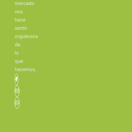
mercado
nos
hace
sentir
orgullosos
de
lo
que
hacemos.