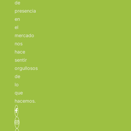
de
presencia
en
el
mercado
nos
hace
sentir
orgullosos
de
lo
que
hacemos.