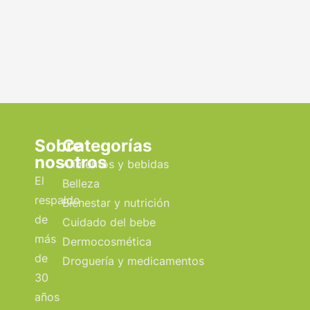
Sobre
Categorías
nosotros
Alimentos y bebidas
El
Belleza
respaldo
Bienestar y nutrición
de
Cuidado del bebe
más
Dermocosmética
de
Droguería y medicamentos
30
años