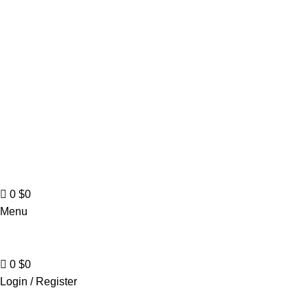
0
$
0
Menu
0
$
0
Login / Register
Todas las categorías
Alimentos y bebidas
Bel