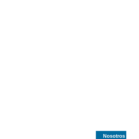
smetica
Drogueria y medicamentos
Nosotros