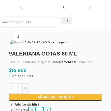
Click to enlarge
VALERIANA GOTAS 60 ML
Medicamentos
SKU:
100004768
Categorías:
Disponible:
2
$
16.800
2 disponibles
AÑADIR AL CARRITO
Add to wishlist
Compartir