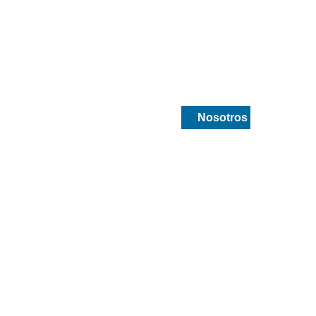
ca
Drogueria y medicamentos
Nosotros