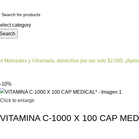
elect category
Search
Todas las categorías
Alimentos y bebidas
Belleza
n Manizales y Villamaría, domicilios por tan solo $2.000. ¡Apro
-10%
Click to enlarge
VITAMINA C-1000 X 100 CAP MED