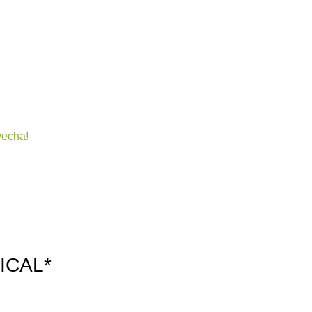
Bienestar y nutrición
Cuidado del bebe
Dermocosmeti
vecha!
ICAL*