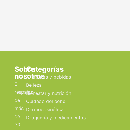
Sobre
Categorías
nosotros
Alimentos y bebidas
El
Belleza
respaldo
Bienestar y nutrición
de
Cuidado del bebe
más
Dermocosmética
de
Droguería y medicamentos
30