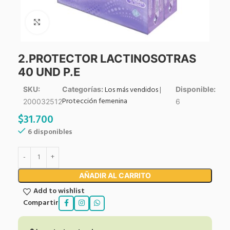
Click to enlarge
2.PROTECTOR LACTINOSOTRAS
40 UND P.E
Los más vendidos
|
SKU:
Categorías:
Disponible:
Protección femenina
200032512
6
$
31.700
6 disponibles
AÑADIR AL CARRITO
Add to wishlist
Compartir