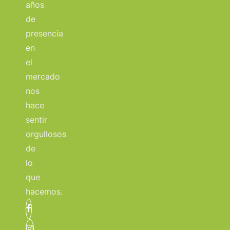
años
de
presencia
en
el
mercado
nos
hace
sentir
orgullosos
de
lo
que
hacemos.