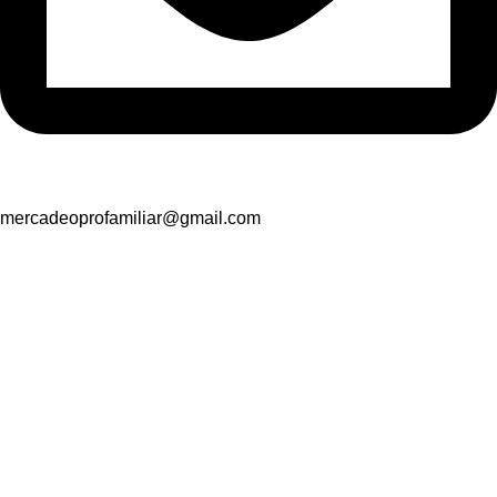
mercadeoprofamiliar@gmail.com
Suscríbete y recibe promociones
exclusivas
Nombre
*