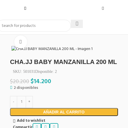
Click to enlarge
CHA.JJ BABY MANZANILLA 200 ML
SKU:
501031
Disponible:
2
$
14.200
$
20.200
2 disponibles
AÑADIR AL CARRITO
Add to wishlist
Compartir